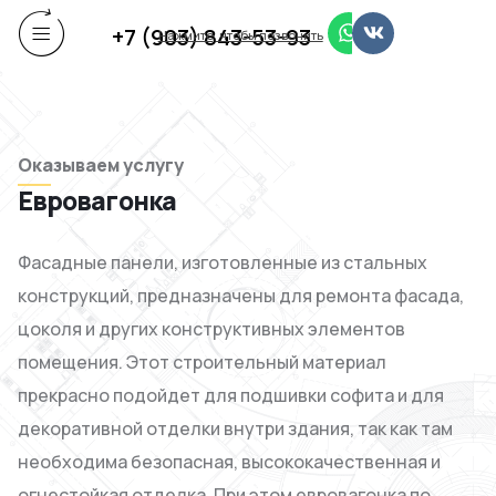
+7 (903) 843-53-93
Нажмите, чтобы позвонить
Оказываем услугу
Евровагонка
Фасадные панели, изготовленные из стальных
конструкций, предназначены для ремонта фасада,
цоколя и других конструктивных элементов
помещения. Этот строительный материал
прекрасно подойдет для подшивки софита и для
декоративной отделки внутри здания, так как там
необходима безопасная, высококачественная и
огнестойкая отделка. При этом евровагонка по