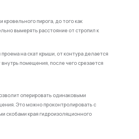
 кровельного пирога, до того как
льно вымерять расстояние от стропил к
проема на скат крыши, от контура делается
т внутрь помещения, после чего срезается
 позволит оперировать одинаковыми
щения. Это можно проконтролировать с
ыми скобами края гидроизоляционного