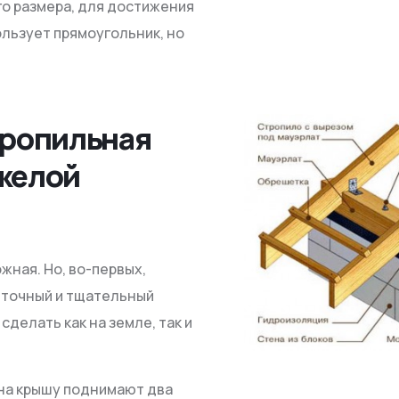
о размера, для достижения
ользует прямоугольник, но
тропильная
желой
жная. Но, во-первых,
 точный и тщательный
делать как на земле, так и
на крышу поднимают два