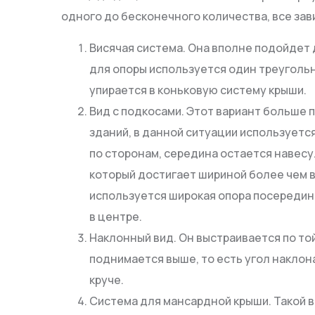
одного до бесконечного количества, все зави
Висячая система. Она вполне подойдет
для опоры используется один треугольн
упирается в коньковую систему крыши.
Вид с подкосами. Этот вариант больше 
зданий, в данной ситуации используетс
по сторонам, середина остается навесу
который достигает шириной более чем 
используется широкая опора посередин
в центре.
Наклонный вид. Он выстраивается по то
поднимается выше, то есть угол наклон
круче.
Система для мансардной крыши. Такой 