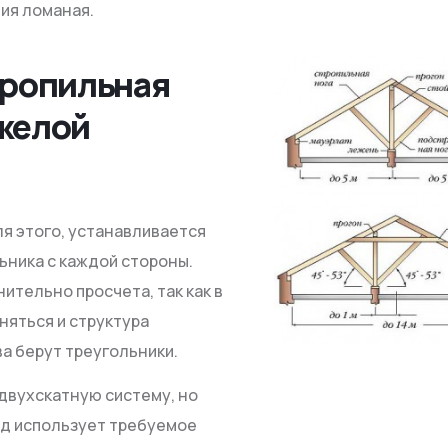
ия ломаная.
тропильная
желой
я этого, устанавливается
ьника с каждой стороны.
тельно просчета, так как в
няться и структура
ва берут треугольники.
двухскатную систему, но
ид использует требуемое