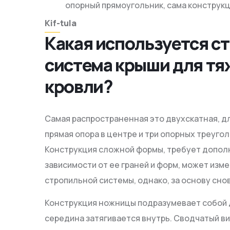
опорный прямоугольник, сама конструкц
Kif-tula
Какая используется с
система крыши для тя
кровли?
Самая распространенная это двухскатная, дл
прямая опора в центре и три опорных треугол
Конструкция сложной формы, требует дополни
зависимости от ее граней и форм, может изме
стропильной системы, однако, за основу сно
Конструкция ножницы подразумевает собой 
середина затягивается внутрь. Сводчатый в