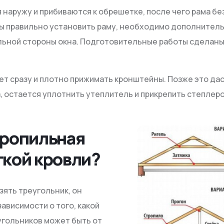
наружу и прибиваются к обрешетке, после чего рама без
ы правильно установить раму, необходимо дополнитель
льной стороны окна. Подготовительные работы сделаны,
ет сразу и плотно прижимать кронштейны. Позже это да
, остается уплотнить утеплитель и прикрепить степлеро
тропильная
гкой кровли?
зять треугольник, он
ависимости о того, какой
угольников может быть от