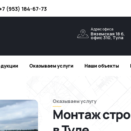
+7 (953) 184-67-73
Адрес офиса
Вяземская 18 б,
офис 310, Тула
одукции
Оказываем услуги
Наши объекты
Оказываем услугу
Монтаж стро
в Туле