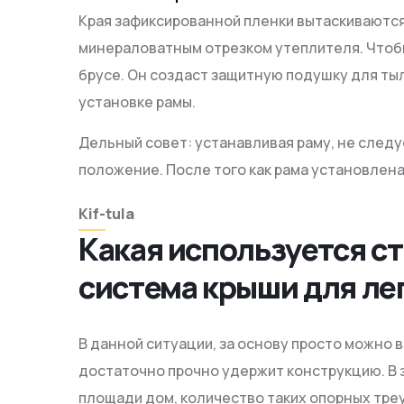
Края зафиксированной пленки вытаскиваются 
минераловатным отрезком утеплителя. Чтоб
брусе. Он создаст защитную подушку для ты
установке рамы.
Дельный совет: устанавливая раму, не следу
положение. После того как рама установлена
Kif-tula
Какая используется с
система крыши для ле
В данной ситуации, за основу просто можно в
достаточно прочно удержит конструкцию. В з
площади дом, количество таких опорных тре