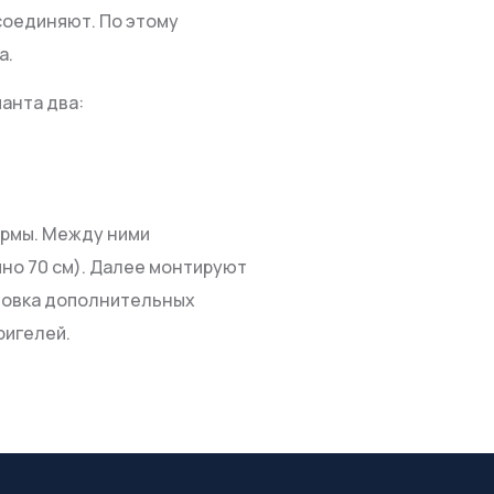
соединяют. По этому
а.
анта два:
ермы. Между ними
чно 70 см). Далее монтируют
ановка дополнительных
ригелей.