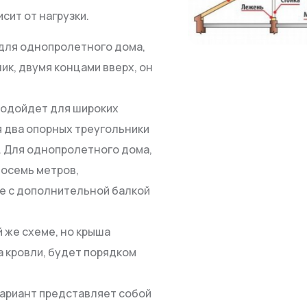
сит от нагрузки.
 для однопролетного дома,
ик, двумя концами вверх, он
подойдет для широких
я два опорных треугольники
. Для однопролетного дома,
восемь метров,
е с дополнительной балкой
й же схеме, но крыша
а кровли, будет порядком
вариант представляет собой