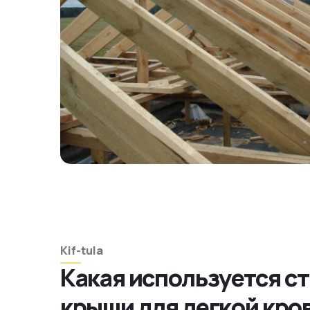
Kif-tula
Какая используется с
крыши для легкой кро