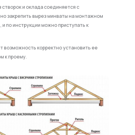
 створок и оклада соединяется с
но закрепить вырез минваты на монтажном
 и по инструкции можно приступать к
ст возможность корректно установить ее
м к проему.