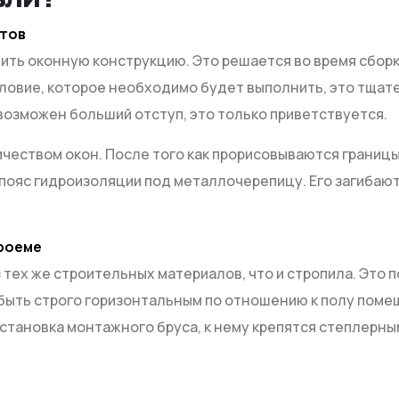
итов
вить оконную конструкцию. Это решается во время сборки
ловие, которое необходимо будет выполнить, это тщате
 возможен больший отступ, это только приветствуется.
еством окон. После того как прорисовываются границы 
й пояс гидроизоляции под металлочерепицу. Его загибаю
проеме
 тех же строительных материалов, что и стропила. Это
быть строго горизонтальным по отношению к полу поме
установка монтажного бруса, к нему крепятся степлерн